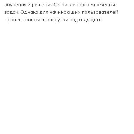
обучения и решения бесчисленного множества
задач. Однако для начинающих пользователей
процесс поиска и загрузки подходящего
приложения может показаться сложным и
запутанным. В этом подробном руководстве мы
расскажем обо всех аспектах выбора, загрузки и
установки приложений на различных платформах.
Понимание экосистем […]
Read More
ПОИСК
Поиск