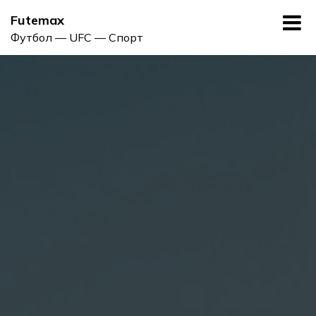
Skip
Futemax
to
Футбол — UFC — Спорт
content