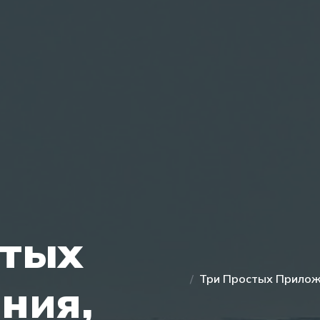
стых
Три Простых Прилож
ния,