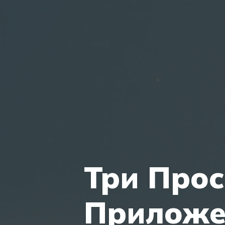
Три Про
Приложе