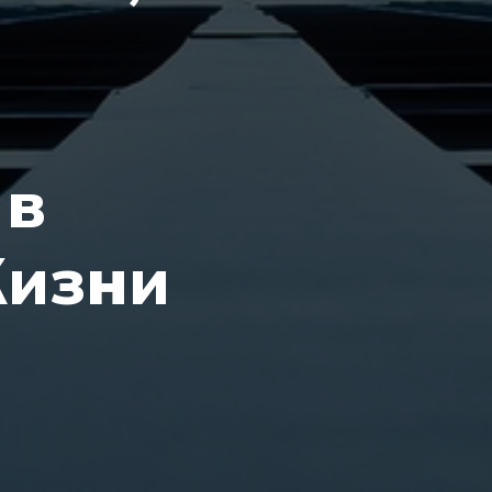
 в
изни