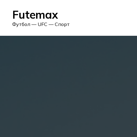
Skip
Futemax
to
content
Футбол — UFC — Спорт