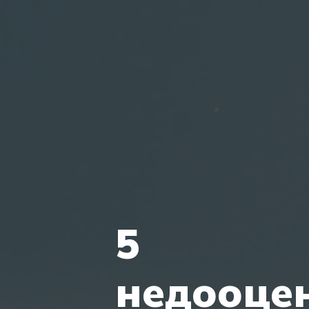
5
недооце