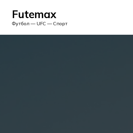
Skip
Futemax
to
content
Футбол — UFC — Спорт