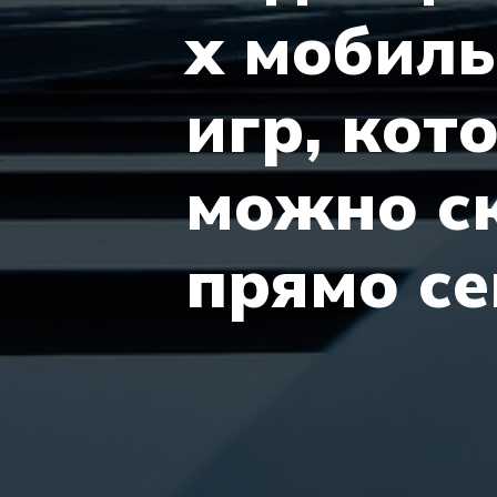
х мобил
игр, кот
можно с
прямо се