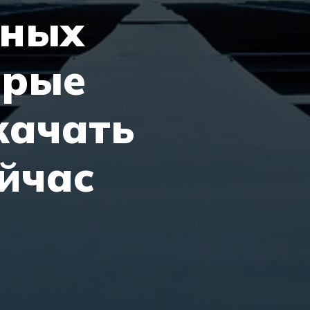
ьных
орые
качать
йчас